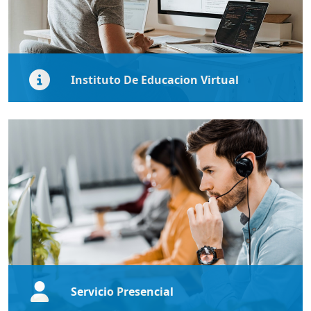
Instituto De Educacion Virtual
El Instituto de Educación Virtual (IEV) brinda apoyo
tecnológico a estudiantes y profesores, a través de
orientaciones, servicios técnicos y adiestramientos
para el logro de una enseñanza y aprendizaje de
calidad en los cursos de educación a distancia de la
Pontificia Universidad Católica de Puerto Rico.
Haz Click Aqui
Servicio Presencial