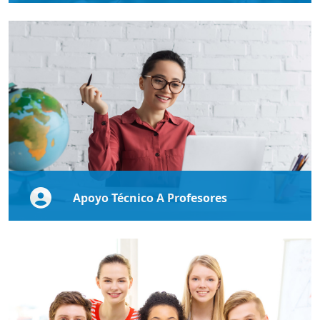
Tel: 787-841-2000 Ext. 1424
Ubicados en: Edificio Roca salón RO-205-207
Lab. de Computadoras Roca-204
Horario: lunes a viernes (8:00 a.m - 4:00 p.m)
Correo electrónico: institutovirtual@pucpr.edu
Apoyo Técnico A Profesores
Horarios de servicios:
Por la aplicación Zoom:
Meeting ID: 657 191 557
lunes a viernes:
9:00 a.m. - 12:00 p.m.
1:00 p.m. - 4:00 p.m.