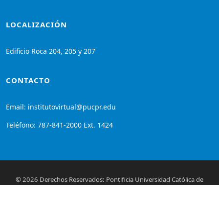
LOCALIZACIÓN
Edificio Roca 204, 205 y 207
CONTACTO
Email: institutovirtual@pucpr.edu
Teléfono: 787-841-2000 Ext. 1424
© 2026 Derechos Reservados: Pontificia Universidad Católica de
Puerto Rico
Visitanos en el siguiente enlace:
PUCPR
.
Moodle Theme Almondb - Writer Themes Almond